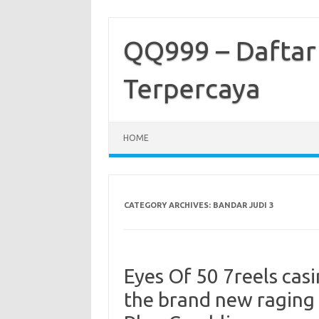
Skip
to
content
QQ999 – Daftar 
Terpercaya
HOME
CATEGORY ARCHIVES:
BANDAR JUDI 3
Eyes Of 50 7reels cas
the brand new raging 