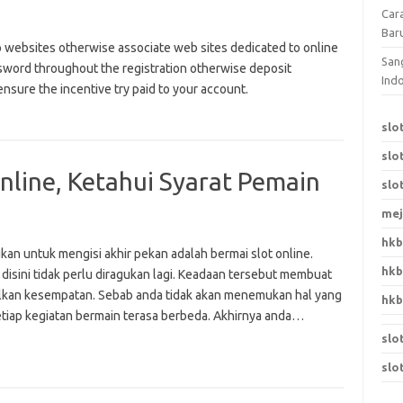
Cara
Bar
 websites otherwise associate web sites dedicated to online
San
sword throughout the registration otherwise deposit
Ind
ensure the incentive try paid to your account.
slo
slo
nline, Ketahui Syarat Pemain
slo
mej
hk
an untuk mengisi akhir pekan adalah bermai slot online.
hk
disini tidak perlu diragukan lagi. Keadaan tersebut membuat
kan kesempatan. Sebab anda tidak akan menemukan hal yang
hk
etiap kegiatan bermain terasa berbeda. Akhirnya anda…
slo
slo