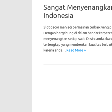
Sangat Menyenangkan
Indonesia
Slot gacor menjadi permainan terbaik yang p
Dengan bergabung di dalam bandar terperc
menyenangkan setiap saat. Di sini anda aka
terlengkap yang memberikan kualitas terbai
karena anda…
Read More »