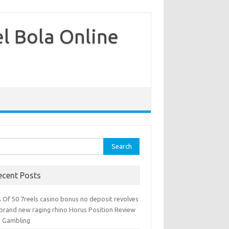
el Bola Online
rch
ecent Posts
 Of 50 7reels casino bonus no deposit revolves
 brand new raging rhino Horus Position Review
n Gambling